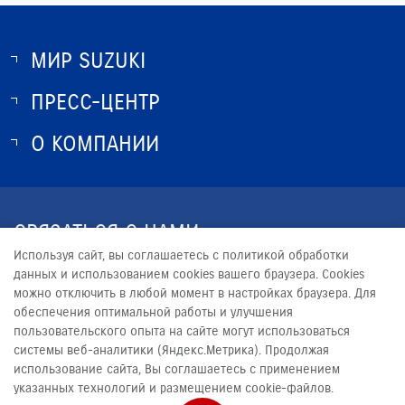
МИР SUZUKI
ПРЕСС-ЦЕНТР
О SUZUKI
ИСТОРИЯ SUZUKI
О КОМПАНИИ
НОВОСТИ
ПРОГРАММА ЛОЯЛЬНОСТИ
О КОМПАНИИ
КОНТАКТЫ
СВЯЗАТЬСЯ С НАМИ
ЮРИДИЧЕСКАЯ ИНФОРМАЦИЯ
Используя сайт, вы соглашаетесь с политикой обработки
+7 (812) 320-22-00
данных и использованием cookies вашего браузера. Cookies
можно отключить в любой момент в настройках браузера. Для
PROMO@AVTOMIR.RU
обеспечения оптимальной работы и улучшения
пользовательского опыта на сайте могут использоваться
системы веб-аналитики (Яндекс.Метрика). Продолжая
использование сайта, Вы соглашаетесь с применением
указанных технологий и размещением cookie-файлов.
© 2026
АВТОМИР САНКТ-ПЕТЕРБУРГ