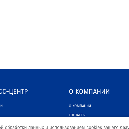
VITARA
JIMNY
РАССЧИТАТЬ ТО
С
СС-ЦЕНТР
О КОМПАНИИ
ТИ
О КОМПАНИИ
КОНТАКТЫ
ЮРИДИЧЕСКАЯ ИНФОРМАЦИЯ
ой обработки данных и использованием cookies вашего брау