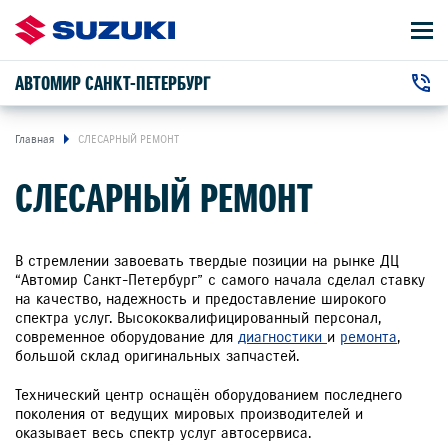
АВТОМИР САНКТ-ПЕТЕРБУРГ
АВТОМОБИЛИ
+7 (812) 320-22-00
ВЛАДЕЛЬЦАМ
г. Санкт-Петербург, Дунайский пр-т , 25к3
Главная
СЛЕСАРНЫЙ РЕМОНТ
СЛЕСАРНЫЙ РЕМОНТ
О КОМПАНИИ
КОНТАКТЫ
В стремлении завоевать твердые позиции на рынке ДЦ
“Автомир Санкт-Петербург” с самого начала сделал ставку
на качество, надежность и предоставление широкого
НОВОСТИ
спектра услуг. Высококвалифицированный персонал,
современное оборудование для
диагностики
и
ремонта
,
большой склад оригинальных запчастей.
Технический центр оснащён оборудованием последнего
ЗАКАЗАТЬ ЗВОНОК
поколения от ведущих мировых производителей и
оказывает весь спектр услуг автосервиса.