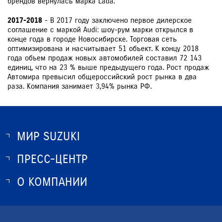
брендов вернулась марка Lada.
2017-2018
- В 2017 году заключено первое дилерское
соглашение с маркой Audi: шоу-рум марки открылся в
конце года в городе Новосибирске. Торговая сеть
оптимизирована и насчитывает 51 объект. К концу 2018
года объем продаж новых автомобилей составил 72 143
единиц, что на 23 % выше предыдущего года. Рост продаж
Автомира превысил общероссийский рост рынка в два
раза. Компания занимает 3,94% рынка РФ.
МИР SUZUKI
ПРЕСС-ЦЕНТР
О SUZUKI
ИСТОРИЯ SUZUKI
О КОМПАНИИ
НОВОСТИ
ПРОГРАММА ЛОЯЛЬНОСТИ
О КОМПАНИИ
КОНТАКТЫ