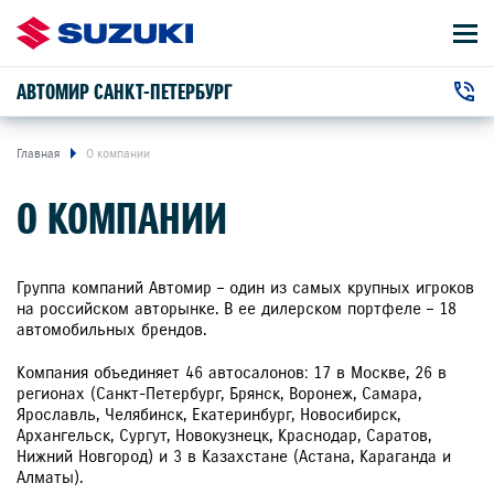
АВТОМИР САНКТ-ПЕТЕРБУРГ
АВТОМОБИЛИ
+7 (812) 320-22-00
ВЛАДЕЛЬЦАМ
г. Санкт-Петербург, Дунайский пр-т , 25к3
Главная
О компании
О КОМПАНИИ
О КОМПАНИИ
КОНТАКТЫ
Группа компаний Автомир – один из самых крупных игроков
на российском авторынке. В ее дилерском портфеле – 18
автомобильных брендов.
НОВОСТИ
Компания объединяет 46 автосалонов: 17 в Москве, 26 в
регионах (Санкт-Петербург, Брянск, Воронеж, Самара,
Ярославль, Челябинск, Екатеринбург, Новосибирск,
Архангельск, Сургут, Новокузнецк, Краснодар, Саратов,
ЗАКАЗАТЬ ЗВОНОК
Нижний Новгород) и 3 в Казахстане (Астана, Караганда и
Алматы).